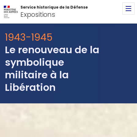
Aller au contenu principal
Panneau de gestion des cookies
Service historique de la Défense
Expositions
Surtitre
1943-1945
Le renouveau de la
symbolique
militaire à la
Libération