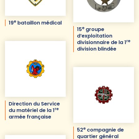
e
19
bataillon médical
e
15
groupe
d’exploitation
re
divisionnaire de la 1
division blindée
Direction du Service
re
du matériel de la 1
armée française
e
52
compagnie de
quartier général